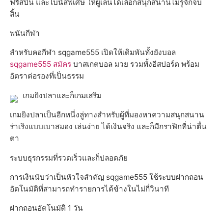
ฟรีสปิน และโบนัสพิเศษ ให้ผู้เล่นได้เลือกสนุกสนานไม่รู้จักจบ
สิ้น
พนันกีฬา
สำหรับคอกีฬา sqgame555 เปิดให้เดิมพันทั้งยังบอล
sqgame555 สมัคร
บาสเกตบอล มวย รวมทั้งอีสปอร์ต พร้อม
อัตราต่อรองที่เป็นธรรม
เกมยิงปลาและก็เกมเสริม
เกมยิงปลาเป็นอีกหนึ่งลู่ทางสำหรับผู้ที่มองหาความสนุกสนาน
ร่าเริงแบบเบาสมอง เล่นง่าย ได้เงินจริง และก็มีกราฟิกที่น่าตื่น
ตา
ระบบธุรกรรมที่รวดเร็วและก็ปลอดภัย
การเงินนับว่าเป็นหัวใจสำคัญ sqgame555 ใช้ระบบฝากถอน
อัตโนมัติที่สามารถทำรายการได้ข้างในไม่กี่วินาที
ฝากถอนอัตโนมัติ 1 วัน