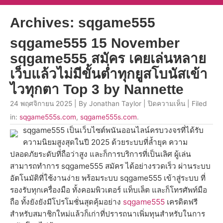
Archives: sqgame555
sqgame555 15 November
sqgame555 สมัคร เคยเล่นหลาย
เว็บแล้วไม่มีขั้นต่ำทุกยูสโบนัสเข้า
ไวทุกตา Top 3 by Nannette
24 พฤศจิกายน 2025 | By Jonathan Taylor |
ปิดความเห็น
| Filed
in:
sqgame555s.com
,
sqgame555s.com
.
sqgame555 เป็นเว็บไซต์พนันออนไลน์ครบวงจรที่ได้รับ
ความนิยมสูงสุดในปี 2025 ด้วยระบบที่ล้ำยุค ความ
ปลอดภัยระดับที่ถือว่าสูง และก็การบริการที่เป็นเลิศ ผู้เล่น
สามารถทำการ sqgame555 สมัคร ได้อย่างรวดเร็ว ผ่านระบบ
อัตโนมัติที่ใช้งานง่าย พร้อมระบบ sqgame555 เข้าสู่ระบบ ที่
รองรับทุกเครื่องมือ ทั้งคอมพิวเตอร์ แท็บเล็ต และก็โทรศัพท์มือ
ถือ ทั้งยังยังมีโปรโมชั่นสุดคุ้มอย่าง
sqgame555
เครดิตฟรี
สำหรับสมาชิกใหม่แล้วก็เก่าที่ปรารถนาเพิ่มทุนสำหรับในการ