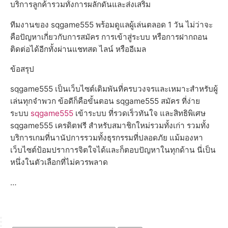
บริการลูกค้ารวมทั้งการผลักดันและส่งเสริม
ทีมงานของ sqgame555 พร้อมดูแลผู้เล่นตลอด 1 วัน ไม่ว่าจะ
คือปัญหาเกี่ยวกับการสมัคร การเข้าสู่ระบบ หรือการฝากถอน
ติดต่อได้อีกทั้งผ่านแชทสด ไลน์ หรืออีเมล
ข้อสรุป
sqgame555 เป็นเว็บไซต์เดิมพันที่ครบวงจรและเหมาะสำหรับผู้
เล่นทุกจำพวก ข้อดีก็คือขั้นตอน sqgame555 สมัคร ที่ง่าย
ระบบ
sqgame555
เข้าระบบ ที่รวดเร็วทันใจ และสิทธิพิเศษ
sqgame555 เครดิตฟรี สำหรับสมาชิกใหม่รวมทั้งเก่า รวมทั้ง
บริการเกมที่นานัปการรวมทั้งธุรกรรมที่ปลอดภัย แม้มองหา
เว็บไซต์ป้อมปราการจิตใจได้และก็ตอบปัญหาในทุกด้าน นี่เป็น
หนึ่งในตัวเลือกที่ไม่ควรพลาด
…