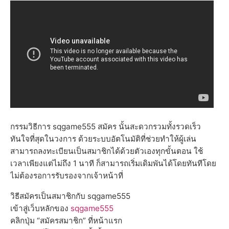
กรรมวิธีการ sqgame555 สมัคร นั้นสะดวกรวมทั้งรวดเร็ว
ทันใจที่สุดในวงการ ด้วยระบบอัตโนมัติที่ช่วยทำให้ผู้เล่น
สามารถลงทะเบียนเป็นสมาชิกได้ด้วยตัวเองทุกขั้นตอน ใช้
เวลาเพียงแต่ไม่ถึง 1 นาที ก็สามารถเริ่มเดิมพันได้โดยทันทีโดย
ไม่ต้องรอการรับรองจากเจ้าหน้าที่
วิธีสมัครเป็นสมาชิกกับ sqgame555
เข้าสู่เว็บหลักของ
sqgame555
คลิกปุ่ม “สมัครสมาชิก” ที่หน้าแรก