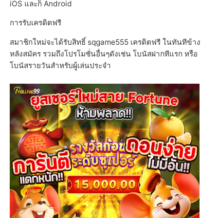
iOS และก็ Android
การรับเครดิตฟรี
สมาชิกใหม่จะได้รับสิทธิ์ sqgame555 เครดิตฟรี ในทันทีข้าง
หลังสมัคร รวมถึงโปรโมชั่นอื่นๆดังเช่น โบนัสฝากทีแรก หรือ
โบนัสรายวันสำหรับผู้เล่นประจำ