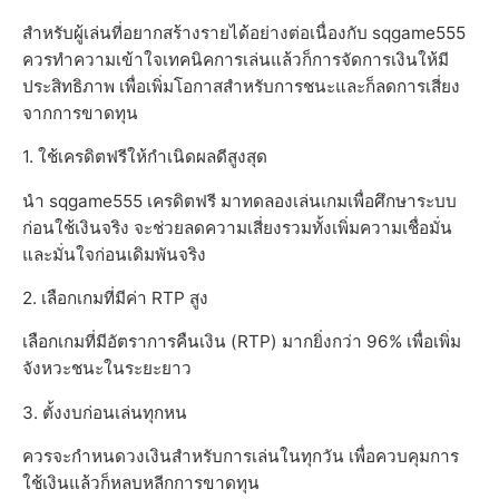
สำหรับผู้เล่นที่อยากสร้างรายได้อย่างต่อเนื่องกับ sqgame555
ควรทำความเข้าใจเทคนิคการเล่นแล้วก็การจัดการเงินให้มี
ประสิทธิภาพ เพื่อเพิ่มโอกาสสำหรับการชนะและก็ลดการเสี่ยง
จากการขาดทุน
1. ใช้เครดิตฟรีให้กำเนิดผลดีสูงสุด
นำ sqgame555 เครดิตฟรี มาทดลองเล่นเกมเพื่อศึกษาระบบ
ก่อนใช้เงินจริง จะช่วยลดความเสี่ยงรวมทั้งเพิ่มความเชื่อมั่น
และมั่นใจก่อนเดิมพันจริง
2. เลือกเกมที่มีค่า RTP สูง
เลือกเกมที่มีอัตราการคืนเงิน (RTP) มากยิ่งกว่า 96% เพื่อเพิ่ม
จังหวะชนะในระยะยาว
3. ตั้งงบก่อนเล่นทุกหน
ควรจะกำหนดวงเงินสำหรับการเล่นในทุกวัน เพื่อควบคุมการ
ใช้เงินแล้วก็หลบหลีกการขาดทุน