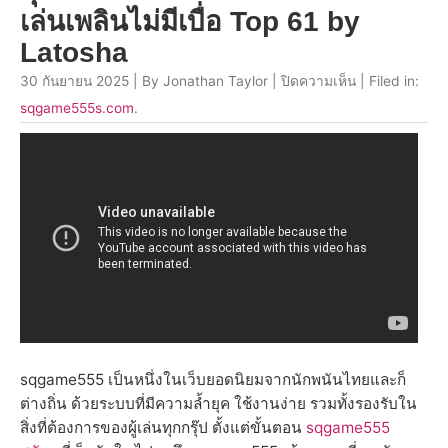
เล่นเพลินไม่มีเบื่อ Top 61 by
Latosha
30 กันยายน 2025 | By Jonathan Taylor |
ปิดความเห็น
| Filed in:
sqgame555s.com
.
sqgame555 เป็นหนึ่งในเว็บยอดนิยมจากนักพนันไทยและก็
ต่างถิ่น ด้วยระบบที่มีความล้ำยุค ใช้งานง่าย รวมทั้งรองรับใน
สิ่งที่ต้องการของผู้เล่นทุกกรุ๊ป ตั้งแต่ขั้นตอน
sqgame555