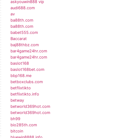
askyouwin888 vip
audi688.com
av
ba88th.com
ba88th.com
babet555.com
Baccarat
baj88thbz.com
bar4game24hr.com
bar4game24hr.com
baslot168
baslot168bet.com
bbp168.me
betboxclubs.com
betflixtikto
betflixtikto.info
betway
betworld369hot.com
betworld369hot.com
bh99
bio285th.com
bitcoin
bluewin8888.info