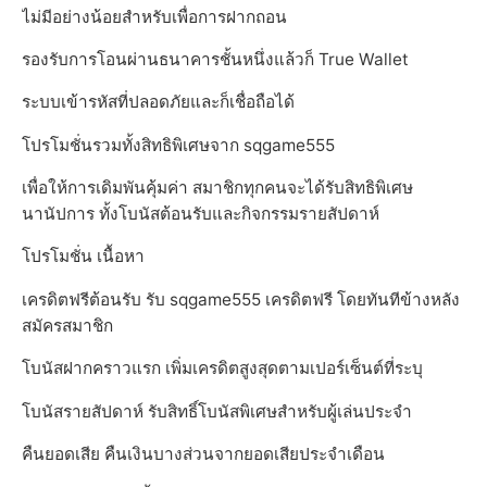
ไม่มีอย่างน้อยสำหรับเพื่อการฝากถอน
รองรับการโอนผ่านธนาคารชั้นหนึ่งแล้วก็ True Wallet
ระบบเข้ารหัสที่ปลอดภัยและก็เชื่อถือได้
โปรโมชั่นรวมทั้งสิทธิพิเศษจาก sqgame555
เพื่อให้การเดิมพันคุ้มค่า สมาชิกทุกคนจะได้รับสิทธิพิเศษ
นานัปการ ทั้งโบนัสต้อนรับและกิจกรรมรายสัปดาห์
โปรโมชั่น เนื้อหา
เครดิตฟรีต้อนรับ รับ sqgame555 เครดิตฟรี โดยทันทีข้างหลัง
สมัครสมาชิก
โบนัสฝากคราวแรก เพิ่มเครดิตสูงสุดตามเปอร์เซ็นต์ที่ระบุ
โบนัสรายสัปดาห์ รับสิทธิ์โบนัสพิเศษสำหรับผู้เล่นประจำ
คืนยอดเสีย คืนเงินบางส่วนจากยอดเสียประจำเดือน