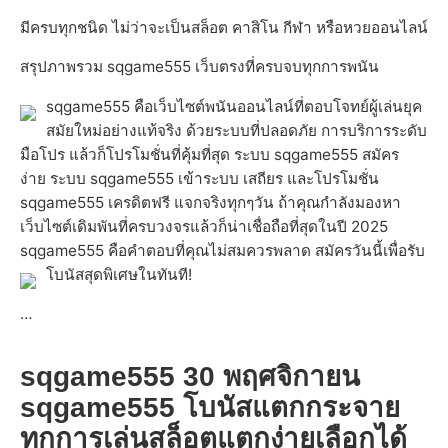
มีครบทุกชนิด ไม่ว่าจะเป็นสล็อต คาสิโน กีฬา หรือหวยออนไลน์
สรุปภาพรวม sqgame555 เว็บตรงที่ครบจบทุกการพนัน
sqgame555 คือเว็บไซต์พนันออนไลน์ที่ตอบโจทย์ผู้เล่นยุค
สมัยใหม่อย่างแท้จริง ด้วยระบบที่ปลอดภัย การบริการระดับ
มือโปร แล้วก็โปรโมชั่นที่คุ้มที่สุด ระบบ sqgame555 สมัคร
ง่าย ระบบ sqgame555 เข้าระบบ เสถียร และโปรโมชั่น
sqgame555 เครดิตฟรี แจกจริงทุกๆวัน ถ้าคุณกำลังมองหา
เว็บไซต์เดิมพันที่ครบวงจรแล้วก็น่าเชื่อถือที่สุดในปี 2025
sqgame555 คือคำตอบที่คุณไม่สมควรพลาด สมัครวันนี้เพื่อรับ
โบนัสสุดพิเศษในทันที!
…
sqgame555 30 พฤศจิกายน
sqgame555 โบนัสแตกกระจาย
ทุกการเล่นสล็อตแตกง่ายเลือกได้