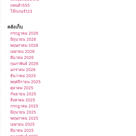
แพนด้า555
โจ๊กเกอร์123
คลังเก็บ
กรกฎาคม 2026
มิถุนายน 2026
พฤษภาคม 2026
เมษายน 2026
มีนาคม 2026
กุมภาพันธ์ 2026
มกราคม 2026
ธันวาคม 2025
พฤศจิกายน 2025
ตุลาคม 2025
กันยายน 2025
สิงหาคม 2025
กรกฎาคม 2025
มิถุนายน 2025
พฤษภาคม 2025
เมษายน 2025
มีนาคม 2025