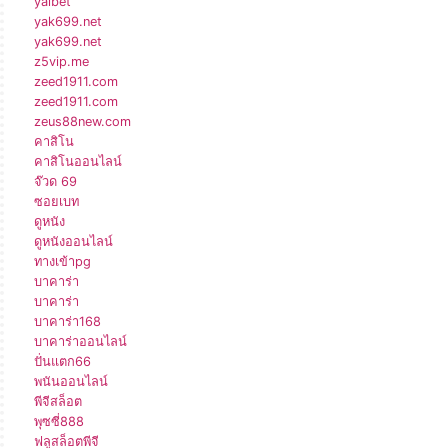
yaibet
yak699.net
yak699.net
z5vip.me
zeed1911.com
zeed1911.com
zeus88new.com
คาสิโน
คาสิโนออนไลน์
จ๊วด 69
ซอยเบท
ดูหนัง
ดูหนังออนไลน์
ทางเข้าpg
บาคาร่า
บาคาร่า
บาคาร่า168
บาคาร่าออนไลน์
ปั่นแตก66
พนันออนไลน์
พีจีสล็อต
พุซซี่888
ฟลูสล็อตพีจี