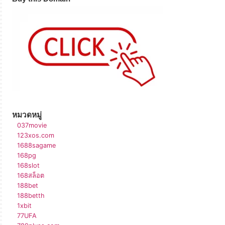
หมวดหมู่
037movie
123xos.com
1688sagame
168pg
168slot
168สล็อต
188bet
188betth
1xbit
77UFA