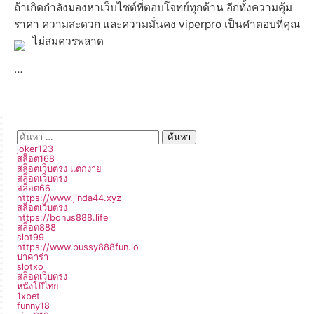
ถ้าเกิดกำลังมองหาเว็บไซต์ที่ตอบโจทย์ทุกด้าน อีกทั้งความคุ้ม
ราคา ความสะดวก และความมั่นคง viperpro เป็นคำตอบที่คุณ
ไม่สมควรพลาด
…
joker123
สล็อต168
สล็อตเว็บตรง แตกง่าย
สล็อตเว็บตรง
สล็อต66
https://www.jinda44.xyz
สล็อตเว็บตรง
https://bonus888.life
สล็อต888
slot99
https://www.pussy888fun.io
บาคาร่า
slotxo
สล็อตเว็บตรง
หนังโป๊ไทย
1xbet
funny18