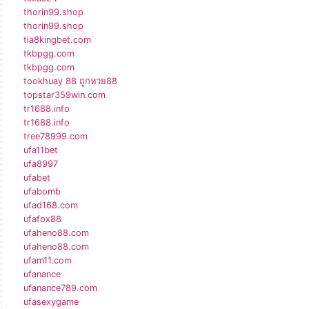
thorin99.shop
thorin99.shop
tia8kingbet.com
tkbpgg.com
tkbpgg.com
tookhuay 88 ถูกหวย88
topstar359win.com
tr1688.info
tr1688.info
tree78999.com
ufa11bet
ufa8997
ufabet
ufabomb
ufad168.com
ufafox88
ufaheno88.com
ufaheno88.com
ufam11.com
ufanance
ufanance789.com
ufasexygame