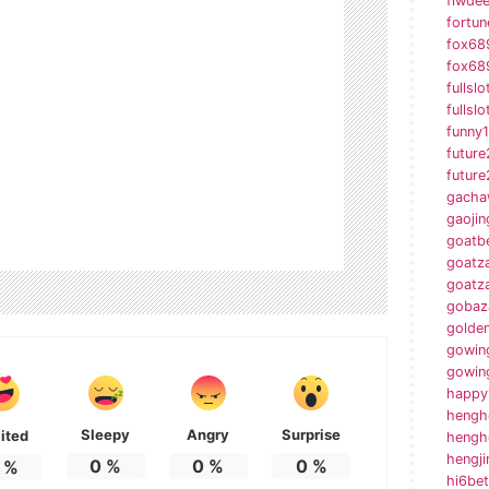
fiwdee
fortu
fox68
fox68
fullsl
fullsl
funny
futur
futur
gacha
gaoji
goatb
goatz
goatz
gobaz
golde
gowin
gowin
happy
hengh
Sleepy
Angry
Surprise
ited
hengh
hengj
0
%
0
%
0
%
%
hi6be