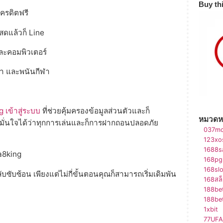
Buy th
เครดิตฟรี
สดแล้วก็ Line
และคอมพิวเตอร์
่า และพนันกีฬา
g เข้าสู่ระบบ
ที่ช่วยคุ้มครองข้อมูลส่วนตัวและก็
หมวดหม
มั่นใจได้ว่าทุกการเล่นและก็การฝากถอนปลอดภัย
037mo
123xo
1688s
a8king
168pg
168slo
บซับซ้อน เพียงแต่ไม่กี่ขั้นตอนคุณก็สามารถเริ่มเดิมพัน
168สล
188be
188be
1xbit
77UFA