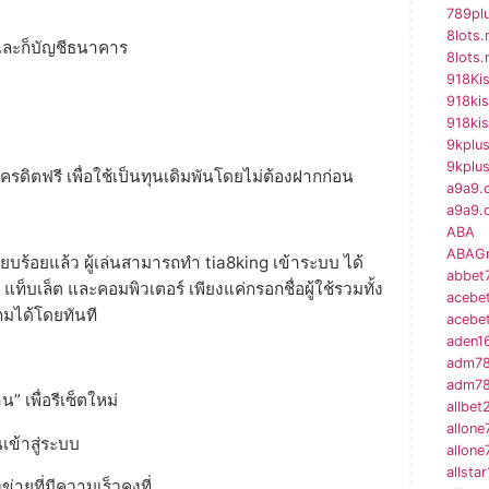
789pl
8lots
์ และก็บัญชีธนาคาร
8lots
918Ki
918ki
918ki
9kplu
9kplu
ครดิตฟรี เพื่อใช้เป็นทุนเดิมพันโดยไม่ต้องฝากก่อน
a9a9.
a9a9.
ABA
ABAG
ียบร้อยแล้ว ผู้เล่นสามารถทำ tia8king เข้าระบบ ได้
abbet
 แท็บเล็ต และคอมพิวเตอร์ เพียงแค่กรอกชื่อผู้ใช้รวมทั้ง
acebe
กมได้โดยทันที
acebe
aden1
adm78
adm78
” เพื่อรีเซ็ตใหม่
allbet
allon
เข้าสู่ระบบ
allon
allsta
ข่ายที่มีความเร็วคงที่