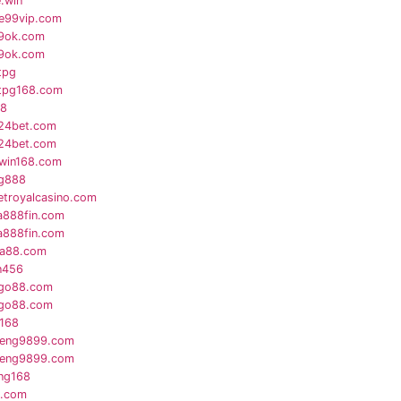
.win
ne99vip.com
9ok.com
9ok.com
otpg
otpg168.com
18
e24bet.com
e24bet.com
win168.com
ng888
etroyalcasino.com
a888fin.com
a888fin.com
a88.com
n456
go88.com
go88.com
168
eng9899.com
eng9899.com
ing168
t.com