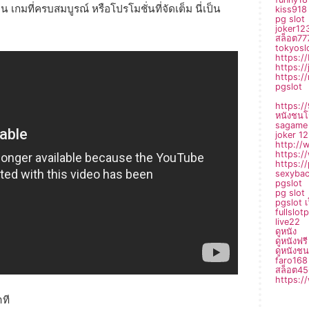
ืน เกมที่ครบสมบูรณ์ หรือโปรโมชั่นที่จัดเต็ม นี่เป็น
kiss918
pg slot
joker12
สล็อต77
tokyosl
https:/
https://
https:/
pgslot
https:/
หนังชนโ
sagame
joker 1
http:/
https:/
https:/
sexybac
pgslot
pg slot
pgslot เ
fullslot
live22
ดูหนัง
ดูหนังฟรี
ดูหนังช
faro168
สล็อต45
https:/
ที