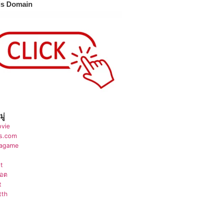
is Domain
ู่
vie
s.com
agame
t
็อต
t
tth