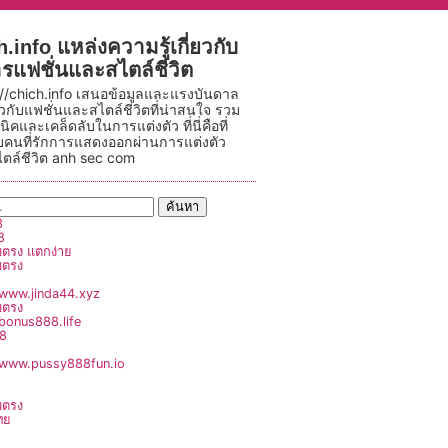
.info แหล่งความรู้เกี่ยวกับ
รแฟชั่นและสไตล์ชีวิต
://chich.info เสนอข้อมูลและแรงบันดาล
ยวกับแฟชั่นและสไตล์ชีวิตที่น่าสนใจ รวม
นิคและเคล็ดลับในการแต่งตัว ที่นี่คือที่
บคนที่รักการแสดงออกผ่านการแต่งตัว
ตล์ชีวิต anh sec com
3
8
บตรง แตกง่าย
บตรง
/www.jinda44.xyz
บตรง
/bonus888.life
8
/www.pussy888fun.io
บตรง
ทย