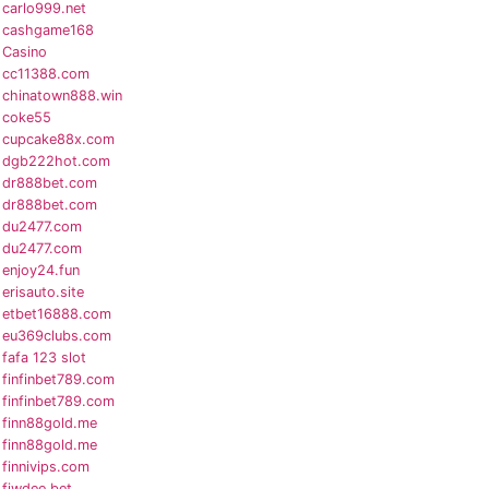
carlo999.net
cashgame168
Casino
cc11388.com
chinatown888.win
coke55
cupcake88x.com
dgb222hot.com
dr888bet.com
dr888bet.com
du2477.com
du2477.com
enjoy24.fun
erisauto.site
etbet16888.com
eu369clubs.com
fafa 123 slot
finfinbet789.com
finfinbet789.com
finn88gold.me
finn88gold.me
finnivips.com
fiwdee.bet