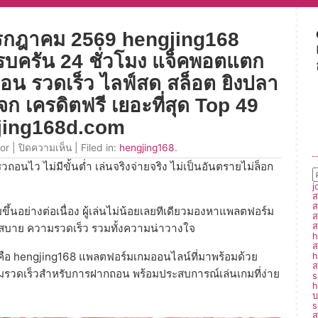
รกฎาคม 2569 hengjing168
รบครัน 24 ชั่วโมง แจ็คพอตแตก
อน รวดเร็ว ไลฟ์สด สล็อต ยิงปลา
จก เครดิตฟรี เยอะที่สุด Top 49
jing168d.com
or |
ปิดความเห็น
| Filed in:
hengjing168
.
ถอนไว ไม่มีขั้นต่ำ เล่นจริงจ่ายจริง ไม่เป็นอันตรายไม่ล็อก
j
ส
ส
ึ้นอย่างต่อเนื่อง ผู้เล่นไม่น้อยเลยทีเดียวมองหาแพลตฟอร์ม
ส
ส
มสบาย ความรวดเร็ว รวมทั้งความน่าวางใจ
h
ส
ใจคือ hengjing168 แพลตฟอร์มเกมออนไลน์ที่มาพร้อมด้วย
h
ส
วามรวดเร็วสำหรับการฝากถอน พร้อมประสบการณ์เล่นเกมที่ง่าย
s
h
บ
s
ส