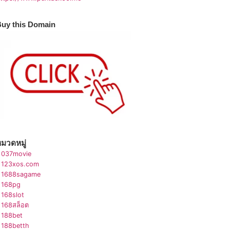
uy this Domain
มวดหมู่
037movie
123xos.com
1688sagame
168pg
168slot
168สล็อต
188bet
188betth