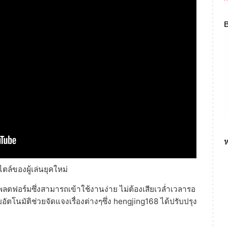
B
ห
ตล์ของผู้เล่นยุคใหม่
แพลตฟอร์มซึ่งสามารถเข้าใช้งานง่าย ไม่ต้องเสียเวล่ำเวลารอ
ัตโนมัติช่วยจัดแจงเรื่องต่างๆซึ่ง hengjing168 ได้ปรับปรุง