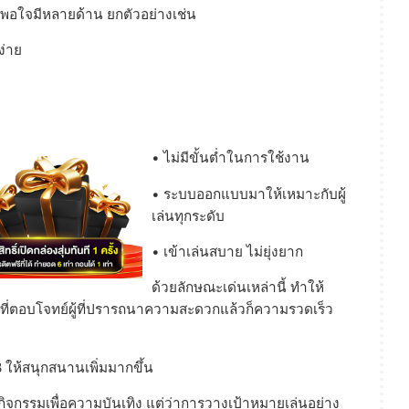
มพอใจมีหลายด้าน ยกตัวอย่างเช่น
ง่าย
• ไม่มีขั้นต่ำในการใช้งาน
• ระบบออกแบบมาให้เหมาะกับผู้
เล่นทุกระดับ
• เข้าเล่นสบาย ไม่ยุ่งยาก
ด้วยลักษณะเด่นเหล่านี้ ทำให้
ที่ตอบโจทย์ผู้ที่ปรารถนาความสะดวกแล้วก็ความรวดเร็ว
8 ให้สนุกสนานเพิ่มมากขึ้น
ิจกรรมเพื่อความบันเทิง แต่ว่าการวางเป้าหมายเล่นอย่าง