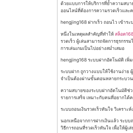
ด้วยแบบการให้บริการที่ย้ำความสบาย ทำ
ออนไลน์ที่ต้องการความรวดเร็วและค
hengjing168 ฝากเร็ว ถอนไว เข้าระบ
หนึ่งในเหตุผลสำคัญที่ทำให้
สล็อต16
รวดเร็ว ผู้เล่นสามารถจัดการธุรกรรม
การเล่นเกมเป็นไปอย่างสม่ำเสมอ
hengjing168 ระบบฝากอัตโนมัติ เพิ่ม
ระบบฝาก ถูกวางแบบให้ใช้งานง่าย ผู้
จำเป็นต้องผ่านขั้นตอนหลายกระบว
ความสบายของระบบฝากอัตโนมัติช่วยให
รายการเสร็จ เหมาะกับคนที่อยากได
ระบบถอนเงินรวดเร็วทันใจ วิเคราะห์ง
นอกเหนือจากการฝากเงินแล้ว ระบบถอนก
วิธีการถอนที่รวดเร็วทันใจ เพื่อให้ผ