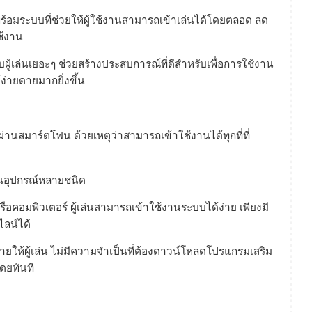
 พร้อมระบบที่ช่วยให้ผู้ใช้งานสามารถเข้าเล่นได้โดยตลอด ลด
ช้งาน
บผู้เล่นเยอะๆ ช่วยสร้างประสบการณ์ที่ดีสำหรับเพื่อการใช้งาน
ง่ายดายมากยิ่งขึ้น
ผ่านสมาร์ตโฟน ด้วยเหตุว่าสามารถเข้าใช้งานได้ทุกที่ที่
านอุปกรณ์หลายชนิด
หรือคอมพิวเตอร์ ผู้เล่นสามารถเข้าใช้งานระบบได้ง่าย เพียงมี
ไลน์ได้
ยให้ผู้เล่น ไม่มีความจำเป็นที่ต้องดาวน์โหลดโปรแกรมเสริม
โดยทันที