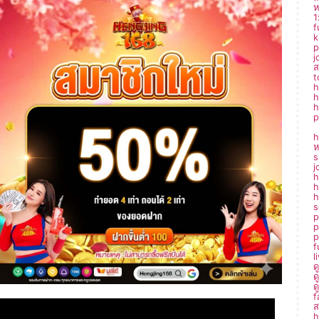
ห
1
f
k
p
j
ส
t
h
h
h
p
h
ห
s
j
h
h
h
s
p
p
p
f
l
ด
ด
ด
f
ส
h