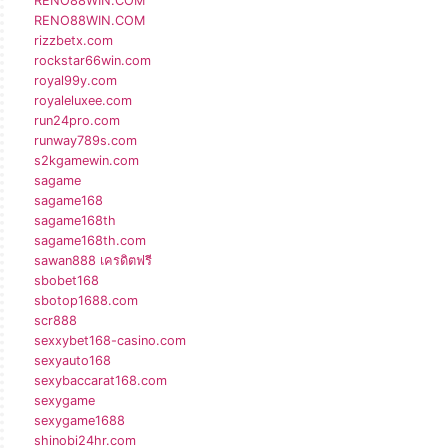
RENO88WIN.COM
RENO88WIN.COM
rizzbetx.com
rockstar66win.com
royal99y.com
royaleluxee.com
run24pro.com
runway789s.com
s2kgamewin.com
sagame
sagame168
sagame168th
sagame168th.com
sawan888 เครดิตฟรี
sbobet168
sbotop1688.com
scr888
sexxybet168-casino.com
sexyauto168
sexybaccarat168.com
sexygame
sexygame1688
shinobi24hr.com