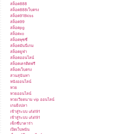
สล็อต888
สล็อต888เว็บตรง
สล็อต918kiss
สล็อต99
สล็อตpg
สล็อตxo
สล็อตพุซซี่
สล็อตมันนี่เกม
สล็อตยูฟ่า
สล็อตออนไลน์
สล็อตเครดิตฟรี
สล็อตเว็บตรง
สวนสุนันทา
หนังออนไลน์
หวย
หวยออนไลน์
หวยเวียดนาม vip ออนไลน์
เกมยิงปลา
เข้าสู่ระบบ ufa191
เข้าสู่ระบบ ufa191
เซ็กซี่บาคาร่า
เปิดเว็บพนัน