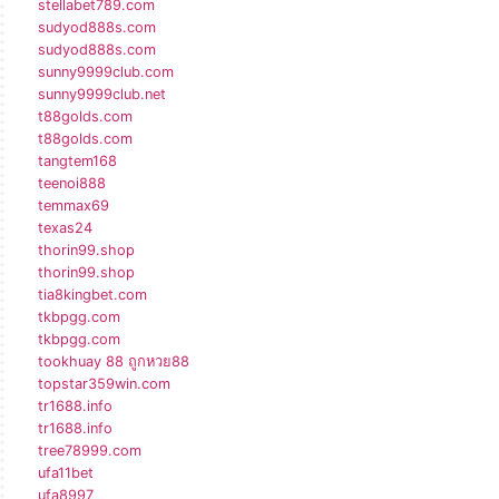
stellabet789.com
sudyod888s.com
sudyod888s.com
sunny9999club.com
sunny9999club.net
t88golds.com
t88golds.com
tangtem168
teenoi888
temmax69
texas24
thorin99.shop
thorin99.shop
tia8kingbet.com
tkbpgg.com
tkbpgg.com
tookhuay 88 ถูกหวย88
topstar359win.com
tr1688.info
tr1688.info
tree78999.com
ufa11bet
ufa8997