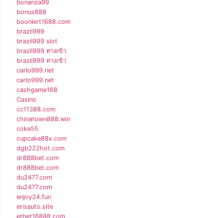
bonanza99
bonus888
boonlert1688.com
brazil999
brazil999 slot
brazil999 ทางเข้า
brazil999 ทางเข้า
carlo999.net
carlo999.net
cashgame168
Casino
cc11388.com
chinatown888.win
coke55
cupcake88x.com
dgb222hot.com
dr888bet.com
dr888bet.com
du2477.com
du2477.com
enjoy24.fun
erisauto.site
etbet16888.com