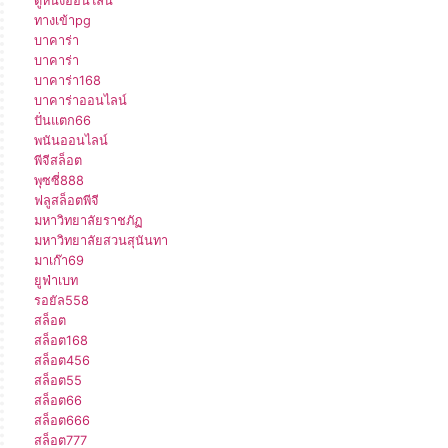
ดูหนังออนไลน์
ทางเข้าpg
บาคาร่า
บาคาร่า
บาคาร่า168
บาคาร่าออนไลน์
ปั่นแตก66
พนันออนไลน์
พีจีสล็อต
พุซซี่888
ฟลูสล็อตพีจี
มหาวิทยาลัยราชภัฏ
มหาวิทยาลัยสวนสุนันทา
มาเก๊า69
ยูฟ่าเบท
รอยัล558
สล็อต
สล็อต168
สล็อต456
สล็อต55
สล็อต66
สล็อต666
สล็อต777