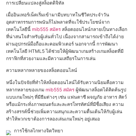
การเปลี่ยนแปลงสู่สล็อตดิจิทัล
เมื่ออินเทอร์เน็ตเริ่มเข้ามามีบทบาทในชีวิตประจำวัน
อุตสาหกรรมการพนันก็ไม่พลาดที่จะใช้ประโยชน์จาก
เทคโนโลยีนี้
mib555 สมัคร
สล็อตออนไลน์กลายเป็นทางเลือก
ที่น่าสนใจสำหรับผู้เล่นทั่วไป เนื่องจากสามารถเข้าถึงได้ง่าย
ผ่านอุปกรณ์มือถือและคอมพิวเตอร์ นอกจากนี้ การพัฒนา
เทคโนโลยี HTML5 ได้ช่วยให้ผู้พัฒนาเกมสร้างเกมสล็อตที่มี
กราฟิกที่สวยงามและมีความเสถียรในการเล่น
ความหลากหลายของสล็อตออนไลน์
หนึ่งในปัจจัยที่ทำให้สล็อตออนไลน์ได้รับความนิยมคือความ
หลากหลายของเกม
mib555 สมัคร
ผู้พัฒนาสล็อตได้คิดค้นรูป
แบบเกมใหม่ๆ ที่มีธีมต่างๆ เช่น แฟนตาซี ผจญภัย อาหาร สัตว์
หรือแม้กระทั่งภาพยนตร์และละครโทรทัศน์ที่มีชื่อเสียง ความ
สร้างสรรค์นี้ช่วยเพิ่มความสนุกและความตื่นเต้นให้กับผู้เล่น
ทำให้พวกเขาต้องการลองเล่นเกมใหม่ๆ อยู่เสมอ
การใช้กลไกทางจิตวิทยา