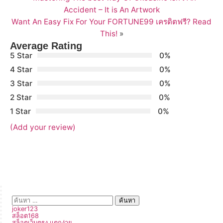
Accident – It is An Artwork
Want An Easy Fix For Your FORTUNE99 เครดิตฟรี? Read
This!
»
Average Rating
5 Star
0%
4 Star
0%
3 Star
0%
2 Star
0%
1 Star
0%
(Add your review)
joker123
สล็อต168
สล็อตเว็บตรง แตกง่าย