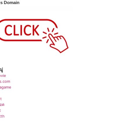
is Domain
ู่
vie
s.com
agame
t
็อต
t
tth