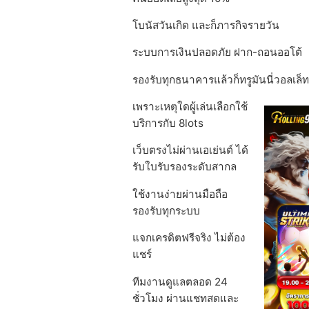
โบนัสวันเกิด และก็ภารกิจรายวัน
ระบบการเงินปลอดภัย ฝาก-ถอนออโต้
รองรับทุกธนาคารแล้วก็ทรูมันนี่วอลเล็ท 
เพราะเหตุใดผู้เล่นเลือกใช้
บริการกับ 8lots
เว็บตรงไม่ผ่านเอเย่นต์ ได้
รับใบรับรองระดับสากล
ใช้งานง่ายผ่านมือถือ
รองรับทุกระบบ
แจกเครดิตฟรีจริง ไม่ต้อง
แชร์
ทีมงานดูแลตลอด 24
ชั่วโมง ผ่านแชทสดและ