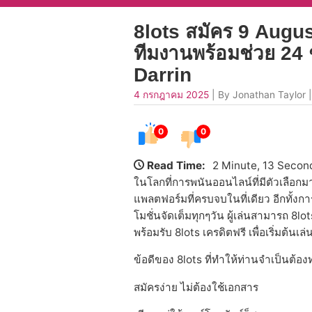
8lots สมัคร 9 Augu
ทีมงานพร้อมช่วย 24 
Darrin
4 กรกฎาคม 2025
| By Jonathan Taylor |
0
0
Read Time:
2 Minute, 13 Secon
ในโลกที่การพนันออนไลน์ที่มีตัวเลือ
แพลตฟอร์มที่ครบจบในที่เดียว อีกทั้งก
โมชั่นจัดเต็มทุกๆวัน ผู้เล่นสามารถ 8lot
พร้อมรับ 8lots เครดิตฟรี เพื่อเริ่มต้นเล
ข้อดีของ 8lots ที่ทำให้ท่านจำเป็นต้อ
สมัครง่าย ไม่ต้องใช้เอกสาร