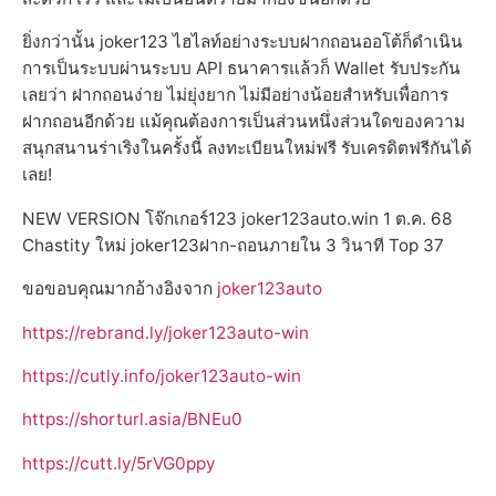
ยิ่งกว่านั้น joker123 ไฮไลท์อย่างระบบฝากถอนออโต้ก็ดำเนิน
การเป็นระบบผ่านระบบ API ธนาคารแล้วก็ Wallet รับประกัน
เลยว่า ฝากถอนง่าย ไม่ยุ่งยาก ไม่มีอย่างน้อยสำหรับเพื่อการ
ฝากถอนอีกด้วย แม้คุณต้องการเป็นส่วนหนึ่งส่วนใดของความ
สนุกสนานร่าเริงในครั้งนี้ ลงทะเบียนใหม่ฟรี รับเครดิตฟรีกันได้
เลย!
NEW VERSION โจ๊กเกอร์123 joker123auto.win 1 ต.ค. 68
Chastity ใหม่ joker123ฝาก-ถอนภายใน 3 วินาที Top 37
ขอขอบคุณมากอ้างอิงจาก
joker123auto
https://rebrand.ly/joker123auto-win
https://cutly.info/joker123auto-win
https://shorturl.asia/BNEu0
https://cutt.ly/5rVG0ppy