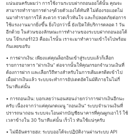
แน่นอนครับผมว่า การใช้งานระบบฝากถอนออโต้นั้น คุณจะ
สามารถทำรายการต่างๆด้วยตัวเองได้ทันที ไม่ต้องรอแอดไม่
นมาทำรายการให้ สะดวก รวดเร็วทันใจ และก็ปลอดภัยต่อการ
ใช้แรงงานมากยิ่งขึ้น ยิ่งไปกว่านี้ ยังเปิดให้บริการตลอด 1 วัน
อีกด้วย ในส่วนของลักษณะการทำงานของระบบฝากถอนออโต้
บน โจ๊กเกอร์123 คืออะไรนั้น เราจะมาทำความเข้าใจไปพร้อม
กันเลยขอรับ
• การฝากเงิน: เพียงแต่คุณล็อกอินเข้าสู่ระบบแล้วก็เลือก
รายการอาหาร “ฝากเงิน” ต่อจากนั้นให้คุณกรอกจำนวนเงินที่
ต้องการฝาก และเลือกวิถีทางสำหรับในการเติมเครดิตเข้าไป
เมื่อฝากเงินแล้ว ระบบจะทำการอัปเดตอัตโนมัติภายในไม่กี่
วินาทีแค่นั้น
• การถอนเงิน: บอกเลยว่านอนสอนง่ายกว่าการฝากเงินอีกนะ
ครับ เนื่องจากว่าแค่คุณกดเมนู “ถอนเงิน” ระบบจำนวนเงินที่
ปรารถนาถอน ระบบจะโอนฝากบัญชีธนาคารที่คุณผูกเอาไว้ ใช้
เวลาข้างใน 30 วินาทีแค่นั้น เร็วไว ทันใช้แน่ๆครับ
• ไม่มีอันตรายสูง: ระบบออโต้จะปฏิบัติงานผ่านระบบ API