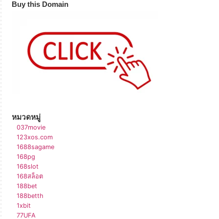
Buy this Domain
หมวดหมู่
037movie
123xos.com
1688sagame
168pg
168slot
168สล็อต
188bet
188betth
1xbit
77UFA