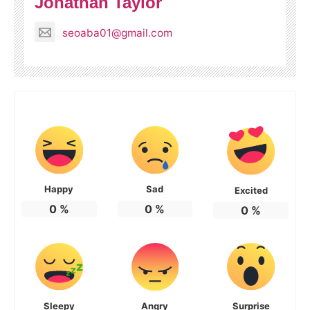
Jonathan Taylor
seoaba01@gmail.com
Happy
Sad
Excited
0
%
0
%
0
%
Sleepy
Angry
Surprise