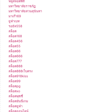
ฟลูสล็อตพีจี
มหาวิทยาลัยราชภัฏ
มหาวิทยาลัยสวนสุนันทา
มาเก๊า69
ยูฟ่าเบท
รอยัล558
สล็อต
สล็อต168
สล็อต456
สล็อต55
สล็อต66
สล็อต666
สล็อต777
สล็อต888
สล็อต888เว็บตรง
สล็อต918kiss
สล็อต99
สล็อตpg
สล็อตxo
สล็อตพุซซี่
สล็อตมันนี่เกม
สล็อตยูฟ่า
สล็อตออนไลน์