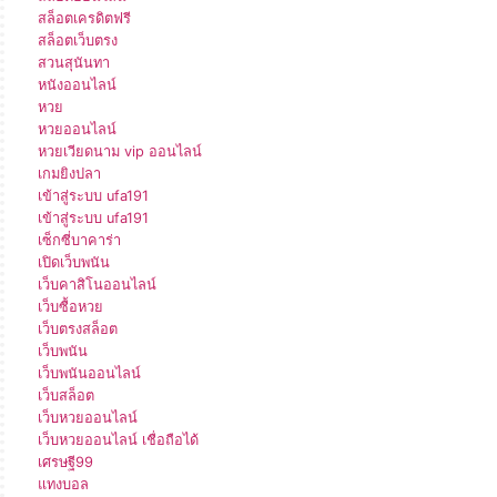
สล็อตเครดิตฟรี
สล็อตเว็บตรง
สวนสุนันทา
หนังออนไลน์
หวย
หวยออนไลน์
หวยเวียดนาม vip ออนไลน์
เกมยิงปลา
เข้าสู่ระบบ ufa191
เข้าสู่ระบบ ufa191
เซ็กซี่บาคาร่า
เปิดเว็บพนัน
เว็บคาสิโนออนไลน์
เว็บซื้อหวย
เว็บตรงสล็อต
เว็บพนัน
เว็บพนันออนไลน์
เว็บสล็อต
เว็บหวยออนไลน์
เว็บหวยออนไลน์ เชื่อถือได้
เศรษฐี99
แทงบอล