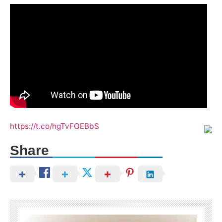
https://t.co/hgTvFOEBbS
Share