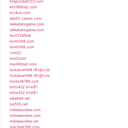
kingxxxbet123.com
kitti999vip.com
ktv4sd.com
lala55-casino.com
lalikabetsgame.com
lalikabetsgame.com
lion123สล็อต
lionth168.com
lionth168.com
Live22
live22slot
lnw365bet.com
lockdown168 เข้าสู่ระบบ
lockdown168 เข้าสู่ระบบ
london6789.com
lotto432 ทางเข้า
lotto432 ทางเข้า
luke999.net
lux555.net
m4newonline.com
m4newonline.com
m4newonline.net
mac1bet789.com