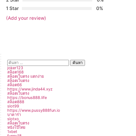
1 Star
0%
(Add your review)
joker123
สล็อต168
สล็อตเว็บตรง แตกง่าย
สล็อตเว็บตรง
สล็อต66
https://www.jinda44.xyz
สล็อตเว็บตรง
https://bonus888.life
สล็อต888
slot99
https://www.pussy888fun.io
บาคาร่า
slotxo
สล็อตเว็บตรง
หนังโป๊ไทย
1xbet
funny18