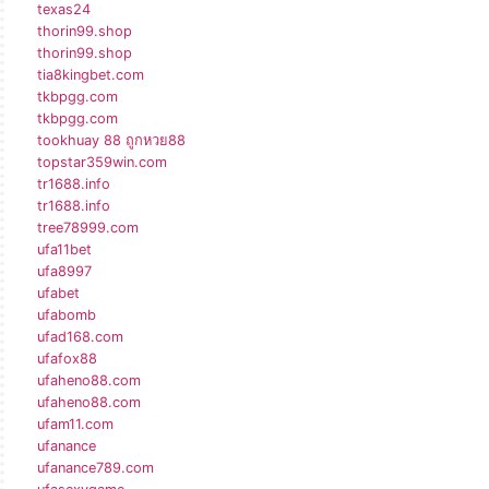
texas24
thorin99.shop
thorin99.shop
tia8kingbet.com
tkbpgg.com
tkbpgg.com
tookhuay 88 ถูกหวย88
topstar359win.com
tr1688.info
tr1688.info
tree78999.com
ufa11bet
ufa8997
ufabet
ufabomb
ufad168.com
ufafox88
ufaheno88.com
ufaheno88.com
ufam11.com
ufanance
ufanance789.com