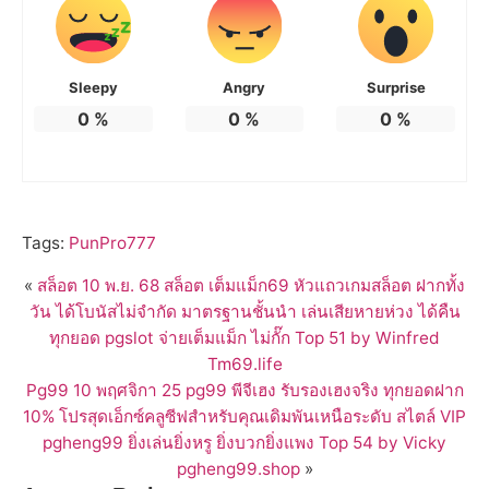
Sleepy
Angry
Surprise
0
%
0
%
0
%
Tags:
PunPro777
«
สล็อต 10 พ.ย. 68 สล็อต เต็มแม็ก69 หัวแถวเกมสล็อต ฝากทั้ง
วัน ได้โบนัสไม่จำกัด มาตรฐานชั้นนำ เล่นเสียหายห่วง ได้คืน
ทุกยอด pgslot จ่ายเต็มแม็ก ไม่กั๊ก Top 51 by Winfred
Tm69.life
Pg99 10 พฤศจิกา 25 pg99 พีจีเฮง รับรองเฮงจริง ทุกยอดฝาก
10% โปรสุดเอ็กซ์คลูซีฟสำหรับคุณเดิมพันเหนือระดับ สไตล์ VIP
pgheng99 ยิ่งเล่นยิ่งหรู ยิ่งบวกยิ่งแพง Top 54 by Vicky
pgheng99.shop
»