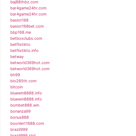
baj88thbz.com
bar4game24hr.com
bar4game24hr.com
baslot168
baslot168bet.com
bbp168.me
betboxclubs.com
betflixtikto
betflixtikto.info
betway
betworld369hot.com
betworld369hot.com
bh99
bio285th.com
bitcoin
bluewin8888.info
bluewin8888.info
bombet888.win
bonanza99
bonus888
boonlert1688.com
brazil999
brazil999 slot