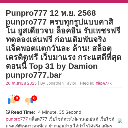
Punpro777 12 พ.ย. 2568
punpro777 ครบทุกรูปแบบคาสิ
โน ยูสเดียวจบ ล็อคอิน รับเพชรฟรี
ทดลองเล่นฟรี ก่อนเดิมพันจริง
แจ็คพอตแตกวันละ ล้าน! สล็อต
เครดิตฟรี เว็บมาแรง กระแสดีที่สุด
ตอนนี้ Top 31 by Damion
punpro777.bar
26 กันยายน 2025
| By Jonathan Taylor | Filed in:
สล็อต777
.
0
0
Read Time:
4 Minute, 35 Second
punpro777
สล็อต777 เว็บไซต์ตรงไม่ผ่านเอเย่นต์ เว็บไซต์
ตรงแท้ที่เหมาะสมที่สุด ฝากถอนง่าย ได้กำไรได้จริง สมัคร