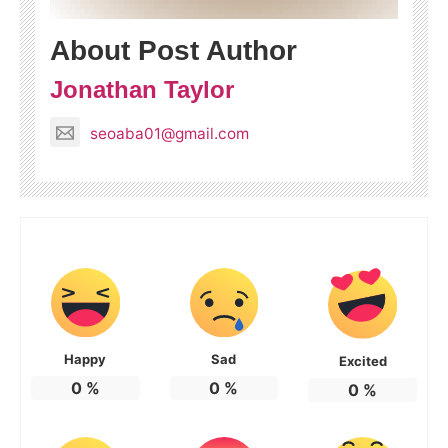
About Post Author
Jonathan Taylor
seoaba01@gmail.com
Happy
Sad
Excited
0
%
0
%
0
%