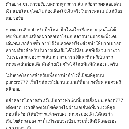
ตัวอย่างเช่น การปรับเบทตามสูตรการเล่น หรือการทดสอบเดิน
เงินแบบใหม่ๆโดยไม่ต้องเสี่ยงใช้เงินจริงในการพนันแม้แต่น้อย
เลยขอรับ
• ลดการเสี่ยงสำหรับมือใหม่: มือใหม่ใครอีกหลายๆคนไม่ได้
เคยชินกับเกมสล็อตมากสักเท่าไรนัก หลายท่านอาจจะพึ่งเคย
เล่นหนแรกด้วยซ้ำ การได้รับเครดิตฟรีจะช่วยทำให้พวกเขาลด
ความเสี่ยงสำหรับในการเล่นเสียได้ไม่น้อยเลยทีเดียวเพราะว่า
ในระยะแรกของการเล่นเกม สามารถใช้เครดิตฟรีเป็นการ
ทดลองเล่นก่อนเดิมพันด้วยเงินจริงได้โดยทันทีนั่นเองนะครับ
ไม่พลาดโอกาสสำหรับเพื่อการทำกำไรที่เยี่ยมที่สุดบน
punpro777 เว็บไซต์ตรงไม่ผ่านเอเย่นต์ที่มาแรงที่สุด สมัครฟรี
คลิกเลย!
อย่าคลาดโอกาสสำหรับเพื่อการทำเงินที่ยอดเยี่ยมบน สล็อต777
เด็ดขาด! เราสล็อตเว็บไซต์ตรงไม่ผ่านเอเย่นต์ที่มาแรงที่สุด
ตอนนี้พร้อมให้บริการแล้วครับผม คุณจะมองเห็นได้เลยว่า
เว็บไซต์ตรงของเรานั้นมีระบบระเบียบรวมทั้งสิทธิพิเศษเยอะ
มาก เหมาะกับ