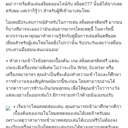
ผม! การเริ่มต้นเล่นสล็อตออนไลน์กับ สล็อต777 นั้นมิได้ยากเลย
ครับผม แต่เราก็รู้ว่า สำหรับผู้ที่เข้ามาเล่นใหม่
ไม่เคยมีประสบการณ์สำหรับในการเล่น สล็อตเครดิตฟรี มาก่อน
ก็บางทีอาจจะมองว่ามันเล่นยากมากๆโดยเหตุนี้ ในพาร์ทนี้
พวกเราจะพาคุณมาทำความรู้จักกับคู่มือการเล่นสล็อตที่ยอด
เยี่ยมสำหรับผู้เล่นใหม่โดยยิ่งไปกว่านั้น รับประกันเลยว่าเสมือน
ประสานมือสอนเล่นแน่นอน!
• ทำความเข้าใจข้อตกลงเบื้องต้น: เกม สล็อตเครดิตฟรี แต่ละ
เกมจะมีเครื่องหมายพิเศษ ไม่ว่าจะเป็น Wild, Scatter หรือ
เครื่องหมายฯลฯ คุณจำเป็นที่จะต้องทำความเข้าใจและก็ศึกษา
การทำงานของสัญลักษณ์พวกนี้ซะก่อน โดยสามารถอ่านได้
จากตารางการชำระเงินก่อนทุกหน เพื่อให้คุณเข้าใจว่ารางวัล
แต่ละอย่างงั้นออกเช่นไร มีการจ่ายเท่าไรด้วยนั่นเองขอรับ
• เริ่มจากโหมดทดสอบเล่น: คุณสามารถเข้ามาศึกษากติกา
เบื้องต้นของเกมในโหมดทดลองเล่นได้เลยจ้าครับผม
เพราะเหตุว่าสามารถเข้ามาทดสอบเล่นได้แบบฟรีๆไม่ต้องลง
ทะเบียนหรือฝากเงินก็ทดสอบเล่นก่อนได้ตามอยากเลยครับผม