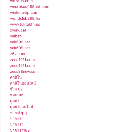
we789s.com
westbluez168bet.com
winherovip.com
worldclub888.fun
www.tuktukth.us
xway.bet
yaibet
yak699.net
yak699.net
z5vip.me
zeed1911.com
zeed1911.com
zeus88new.com
คาสิโน
คาสิโนออนไลน์
จ๊วด 69
ซอยเบท
ดูหนัง
ดูหนังออนไลน์
ทางเข้าpg
บาคาร่า
บาคาร่า
บาคาร่า168