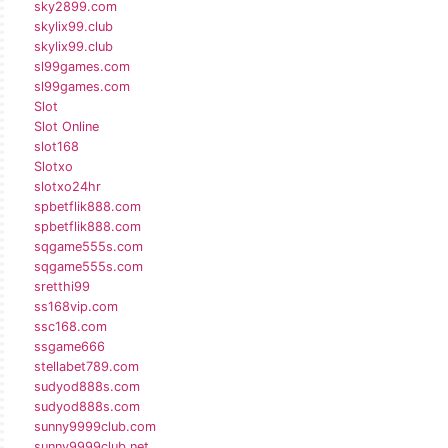
sky2899.com
skylix99.club
skylix99.club
sl99games.com
sl99games.com
Slot
Slot Online
slot168
Slotxo
slotxo24hr
spbetflik888.com
spbetflik888.com
sqgame555s.com
sqgame555s.com
sretthi99
ss168vip.com
ssc168.com
ssgame666
stellabet789.com
sudyod888s.com
sudyod888s.com
sunny9999club.com
sunny9999club.net