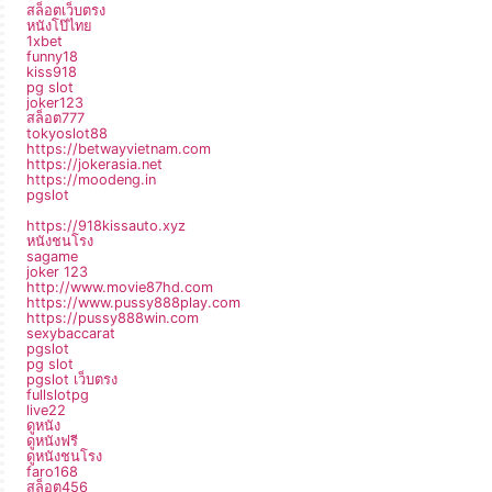
สล็อตเว็บตรง
หนังโป๊ไทย
1xbet
funny18
kiss918
pg slot
joker123
สล็อต777
tokyoslot88
https://betwayvietnam.com
https://jokerasia.net
https://moodeng.in
pgslot
https://918kissauto.xyz
หนังชนโรง
sagame
joker 123
http://www.movie87hd.com
https://www.pussy888play.com
https://pussy888win.com
sexybaccarat
pgslot
pg slot
pgslot เว็บตรง
fullslotpg
live22
ดูหนัง
ดูหนังฟรี
ดูหนังชนโรง
faro168
สล็อต456