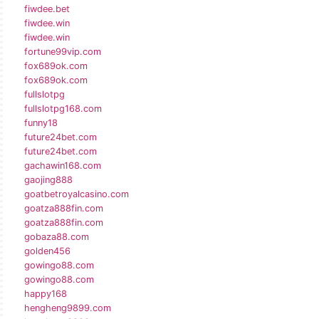
fiwdee.bet
fiwdee.win
fiwdee.win
fortune99vip.com
fox689ok.com
fox689ok.com
fullslotpg
fullslotpg168.com
funny18
future24bet.com
future24bet.com
gachawin168.com
gaojing888
goatbetroyalcasino.com
goatza888fin.com
goatza888fin.com
gobaza88.com
golden456
gowingo88.com
gowingo88.com
happy168
hengheng9899.com