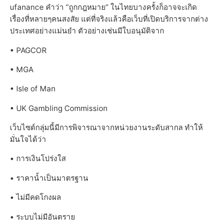
ufanance คำว่า “ถูกกฎหมาย” ในไทยบางครั้งก็อาจจะเกิด
เรื่องที่หลายๆคนสงสัย แต่ที่จริงแล้วคือเว็บที่เปิดบริการจากต่าง
ประเทศอย่างแม่นยำ ตัวอย่างเช่นมีใบอนุมัติจาก
• PAGCOR
• MGA
• Isle of Man
• UK Gambling Commission
เว็บไซต์กลุ่มนี้มีการพิจารณาจากหน่วยงานระดับสากล ทำให้
มั่นใจได้ว่า
• การเงินโปร่งใส
• ราคาน้ำเป็นมาตรฐาน
• ไม่มีคดโกงผล
• ระบบไม่มีอันตราย