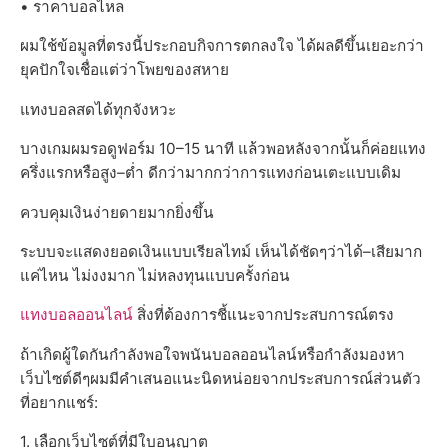
• ราคาบอลไหล
ผมใช้ข้อมูลที่ตรงนี้ประกอบกิจการตกลงใจ ได้ผลดีขึ้นเยอะกว่า
ยุคปักใจเชื่อแต่ว่าโพยของสหาย
แทงบอลสดได้ทุกจังหวะ
บางเกมผมรอดูฟอร์ม 10–15 นาที แล้วพอหลังจากนั้นก็ค่อยแทง
ครึ่งแรกหรือสูง–ต่ำ ดีกว่ามากกว่าการแทงก่อนเตะแบบเดิม
ควบคุมเงินง่ายดายมากยิ่งขึ้น
ระบบจะแสดงยอดเงินแบบเรียลไทม์ เห็นได้ชัดๆว่าได้–เสียมาก
แค่ไหน ไม่งงมาก ไม่หลงทุนแบบครั้งก่อน
แทงบอลออนไลน์
สิ่งที่ต้องการชี้แนะจากประสบการณ์ตรง
ถ้าเกิดผู้ใดกันกำลังพอใจพนันบอลออนไลน์หรือกำลังมองหา
เว็บไซต์ดีๆผมมีคำเสนอแนะนิดหน่อยจากประสบการณ์ส่วนตัว
ที่อยากแชร์:
1. เลือกเว็บไซต์ที่มีใบอนุญาต