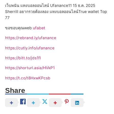
เว็บพนัน แทงบอลออนไลน์ Ufanance11 15 ธ.ค. 2025
Sherrill อยากรวยต้องลอง แทงบอลออนไลน์True wallet Top
77
ขอขอบคุณweb
ufabet
https://rebrand.ly/ufanance
https://cutly.info/ufanance
https://bitt.to/jds1fl
https://shorturl.asia/HVkP1
https://t.co/t8HxwKPcsb
Share