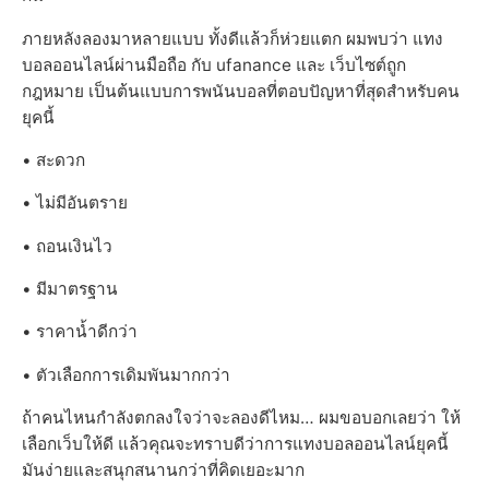
ภายหลังลองมาหลายแบบ ทั้งดีแล้วก็ห่วยแตก ผมพบว่า แทง
บอลออนไลน์ผ่านมือถือ กับ ufanance และ เว็บไซต์ถูก
กฎหมาย เป็นต้นแบบการพนันบอลที่ตอบปัญหาที่สุดสำหรับคน
ยุคนี้
• สะดวก
• ไม่มีอันตราย
• ถอนเงินไว
• มีมาตรฐาน
• ราคาน้ำดีกว่า
• ตัวเลือกการเดิมพันมากกว่า
ถ้าคนไหนกำลังตกลงใจว่าจะลองดีไหม… ผมขอบอกเลยว่า ให้
เลือกเว็บให้ดี แล้วคุณจะทราบดีว่าการแทงบอลออนไลน์ยุคนี้
มันง่ายและสนุกสนานกว่าที่คิดเยอะมาก