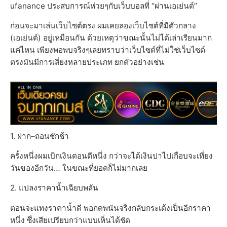
ufanance ประสบการณ์ห่วยๆกับเว็บบอลที่ “ผ่านเอเย่นต์”
ก่อนจะมาเล่นเว็บไซต์ตรง ผมเคยลองเว็บไซต์ที่มีตัวกลาง
(เอเย่นต์) อยู่เหมือนกัน ด้วยเหตุว่าขณะนั้นไม่ได้เล่าเรียนมาก
แค่ไหน เพียงพอพบจริงๆเลยทราบว่าเว็บไซต์ที่ไม่ใช่เว็บไซต์
ตรงมันมีการเสี่ยงหลายประเภท ยกตัวอย่างเช่น
1. ฝาก–ถอนชักช้า
ครั้งหนึ่งผมเบิกเงินตอนตีหนึ่ง กว่าจะได้เงินปาไปเกือบจะเที่ยง
วันของอีกวัน… ในขณะที่ยอดก็ไม่มากเลย
2. แปลงราคาน้ำเฉียบพลัน
ตอนจะแทงราคาน้ำดี พอกดพนันจริงกลับกระเด้งเป็นอีกราคา
หนึ่ง ซึ่งเสียเปรียบกว่าแบบเห็นได้ชัด