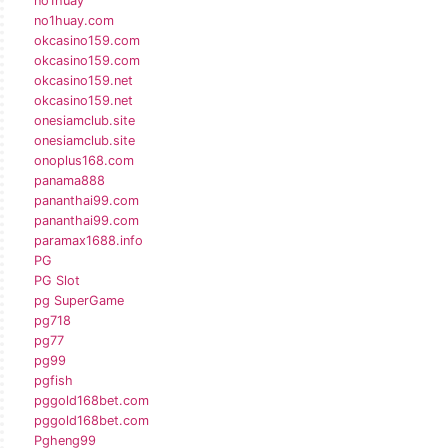
no1huay
no1huay.com
okcasino159.com
okcasino159.com
okcasino159.net
okcasino159.net
onesiamclub.site
onesiamclub.site
onoplus168.com
panama888
pananthai99.com
pananthai99.com
paramax1688.info
PG
PG Slot
pg SuperGame
pg718
pg77
pg99
pgfish
pggold168bet.com
pggold168bet.com
Pgheng99