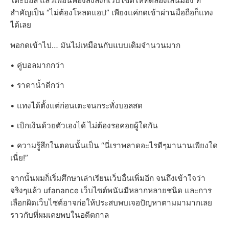
โต๊ะบอล แล้วเพื่อนพ้องส่งลิงก์เว็บไซต์ให้ทดลองเล่นมอง ที่
สำคัญเป็น “ไม่ต้องโหลดแอป” เพียงแค่กดเข้าผ่านมือถือก็แทง
ได้เลย
พอกดเข้าไป… มันไม่เหมือนกับแบบเดิมจำนวนมาก
• คู่บอลมากกว่า
• ราคาน้ำดีกว่า
• แทงได้ตั้งแต่ก่อนเตะจนกระทั่งบอลสด
• เบิกเงินด้วยตัวเองได้ ไม่ต้องรอคอยผู้ใดกัน
• ความรู้สึกในตอนนั้นเป็น “นี่เราพลาดอะไรดีๆมานานเพียงใด
เนี่ย!”
จากนั้นผมก็เริ่มศึกษาเล่าเรียนเว็บอื่นเพิ่มอีก จนถึงเข้าใจว่า
จริงๆแล้ว ufanance เว็บไซต์พนันมีหลากหลายชนิด และการ
เลือกผิดเว็บไซต์อาจก่อให้ประสบพบเจอปัญหาตามมามากเลย
ราวกับที่ผมเคยพบในอดีตกาล