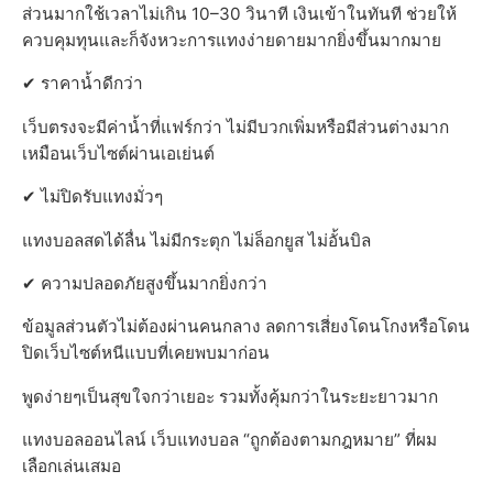
ส่วนมากใช้เวลาไม่เกิน 10–30 วินาที เงินเข้าในทันที ช่วยให้
ควบคุมทุนและก็จังหวะการแทงง่ายดายมากยิ่งขึ้นมากมาย
✔ ราคาน้ำดีกว่า
เว็บตรงจะมีค่าน้ำที่แฟร์กว่า ไม่มีบวกเพิ่มหรือมีส่วนต่างมาก
เหมือนเว็บไซต์ผ่านเอเย่นต์
✔ ไม่ปิดรับแทงมั่วๆ
แทงบอลสดได้ลื่น ไม่มีกระตุก ไม่ล็อกยูส ไม่อั้นบิล
✔ ความปลอดภัยสูงขึ้นมากยิ่งกว่า
ข้อมูลส่วนตัวไม่ต้องผ่านคนกลาง ลดการเสี่ยงโดนโกงหรือโดน
ปิดเว็บไซต์หนีแบบที่เคยพบมาก่อน
พูดง่ายๆเป็นสุขใจกว่าเยอะ รวมทั้งคุ้มกว่าในระยะยาวมาก
แทงบอลออนไลน์ เว็บแทงบอล “ถูกต้องตามกฎหมาย” ที่ผม
เลือกเล่นเสมอ