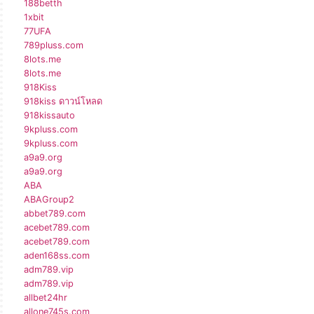
188betth
1xbit
77UFA
789pluss.com
8lots.me
8lots.me
918Kiss
918kiss ดาวน์โหลด
918kissauto
9kpluss.com
9kpluss.com
a9a9.org
a9a9.org
ABA
ABAGroup2
abbet789.com
acebet789.com
acebet789.com
aden168ss.com
adm789.vip
adm789.vip
allbet24hr
allone745s.com