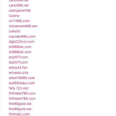
carlo999.net
carlo999.net
cashgame168
Casino
cc11388.com
chinatown888.win
coke55
cupcake88x.com
dgb222hot.com
dr888bet.com
dr888bet.com
du2477.com
du2477.com
enjoy24.fun
erisauto.site
etbet16888.com
eu369clubs.com
fafa 123 slot
finfinbet789.com
finfinbet789.com
finn88gold.me
finn88gold.me
finnivips.com