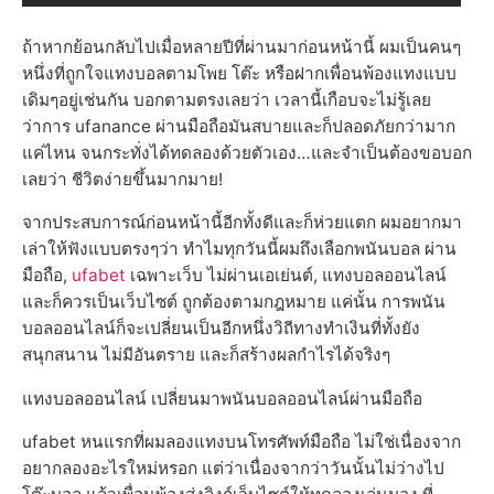
ถ้าหากย้อนกลับไปเมื่อหลายปีที่ผ่านมาก่อนหน้านี้ ผมเป็นคนๆ
หนึ่งที่ถูกใจแทงบอลตามโพย โต๊ะ หรือฝากเพื่อนพ้องแทงแบบ
เดิมๆอยู่เช่นกัน บอกตามตรงเลยว่า เวลานี้เกือบจะไม่รู้เลย
ว่าการ ufanance ผ่านมือถือมันสบายและก็ปลอดภัยกว่ามาก
แค่ไหน จนกระทั่งได้ทดลองด้วยตัวเอง…และจำเป็นต้องขอบอก
เลยว่า ชีวิตง่ายขึ้นมากมาย!
จากประสบการณ์ก่อนหน้านี้อีกทั้งดีและก็ห่วยแตก ผมอยากมา
เล่าให้ฟังแบบตรงๆว่า ทำไมทุกวันนี้ผมถึงเลือกพนันบอล ผ่าน
มือถือ,
ufabet
เฉพาะเว็บ ไม่ผ่านเอเย่นต์, แทงบอลออนไลน์
และก็ควรเป็นเว็บไซต์ ถูกต้องตามกฎหมาย แค่นั้น การพนัน
บอลออนไลน์ก็จะเปลี่ยนเป็นอีกหนึ่งวิถีทางทำเงินที่ทั้งยัง
สนุกสนาน ไม่มีอันตราย และก็สร้างผลกำไรได้จริงๆ
แทงบอลออนไลน์ เปลี่ยนมาพนันบอลออนไลน์ผ่านมือถือ
ufabet หนแรกที่ผมลองแทงบนโทรศัพท์มือถือ ไม่ใช่เนื่องจาก
อยากลองอะไรใหม่หรอก แต่ว่าเนื่องจากว่าวันนั้นไม่ว่างไป