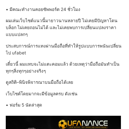
• มีคณะทำงานคอยซัพพอร์ต 24 ชั่วโมง
ผมเล่นเว็บไซต์แนวนี้มายาวนานหลายปี ไม่เคยมีปัญหาโดน
บล็อก ไม่เคยถอนไม่ได้ และไม่เคยพบการเปลี่ยนแปลงราคา
แบบแปลกๆ
ประสบการณ์การแทงผ่านมือถือที่ทำให้รูปแบบการพนันเปลี่ยน
ไป ufabet
เดี๋ยวนี้ ผมแทบจะไม่แตะคอมแล้ว ด้วยเหตุว่ามือถือมันทำเป็น
ทุกๆสิ่งทุกๆอย่างจริงๆ
ดูสถิติ–พินิจพิจารณาบนมือถือได้เลย
เว็บไซต์โดยมากจะมีข้อมูลครบ ดังเช่น
• ฟอร์ม 5 นัดล่าสุด