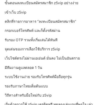
ขั้นตอนลงทะเบียนสมัครสมาชิก z5vip อย่างง่าย
เข้าเว็บ z5vip
คลิกที่รายการอาหาร “ลงทะเบียนสมัครสมาชิก”
กรอกเบอร์โทรศัพท์ และก็ตั้งรหัสผ่าน
รับรอง OTP รวมทั้งเริ่มเล่นได้ทันที
จุดเด่นของการเลือกใช้บริการ z5vip
เว็บไซต์ตรงไม่ผ่านเอเย่นต์ มั่นคง ไม่เป็นอันตราย
มีทีมงานดูแลตลอด 1 วัน
ระบบใช้งานง่าย รองรับโทรศัพท์มือถือทุกรุ่น
รองรับภาษาไทยเต็มต้นแบบ
วิถีทางสำหรับมือใหม่กับ z5vip
เริ่มด้วยการใช้ z5vip เครดิตฟรี ทดลองเล่นเกมที่พอใจ เล่า