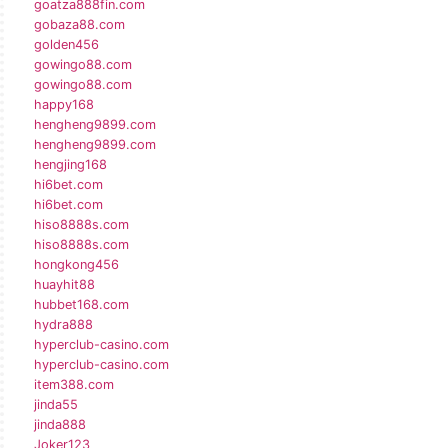
goatza888fin.com
gobaza88.com
golden456
gowingo88.com
gowingo88.com
happy168
hengheng9899.com
hengheng9899.com
hengjing168
hi6bet.com
hi6bet.com
hiso8888s.com
hiso8888s.com
hongkong456
huayhit88
hubbet168.com
hydra888
hyperclub-casino.com
hyperclub-casino.com
item388.com
jinda55
jinda888
Joker123