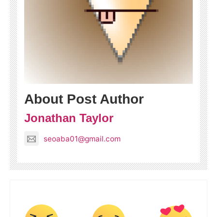
About Post Author
Jonathan Taylor
seoaba01@gmail.com