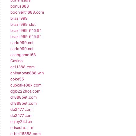
bonanza99
bonus888
boonlert1688.com
brazil999
brazil999 slot
brazil999 ทางเข้า
brazil999 ทางเข้า
carlo999.net
carlo999.net
cashgame168
Casino
cc11388.com
chinatown888.win
coke55
cupcake88x.com
dgb222hot.com
dr888bet.com
dr888bet.com
du2477.com
du2477.com
enjoy24.fun
erisauto.site
etbet16888.com