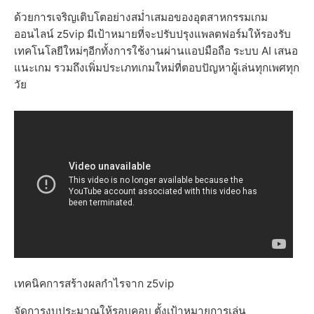
ด้วยการเจริญเติบโตอย่างสม่ำเสมอของอุตสาหกรรมเกม
ออนไลน์ z5vip มีเป้าหมายที่จะปรับปรุงแพลตฟอร์มให้รองรับ
เทคโนโลยีใหม่ๆอีกทั้งการใช้งานผ่านแอปมือถือ ระบบ AI เสนอ
แนะเกม รวมถึงเพิ่มประเภทเกมใหม่ที่ตอบปัญหาผู้เล่นทุกเพศทุก
วัย
เทคนิคการสร้างผลกำไรจาก z5vip
จัดการงบประมาณให้รอบคอบ ตั้งเป้าหมายการเล่น