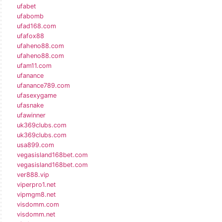
ufabet
ufabomb
ufad168.com
ufafox88
ufaheno88.com
ufaheno88.com
ufam11.com
ufanance
ufanance789.com
ufasexygame
ufasnake
ufawinner
uk369clubs.com
uk369clubs.com
usa899.com
vegasisland168bet.com
vegasisland168bet.com
ver888.vip
viperpro1.net
vipmgm8.net
visdomm.com
visdomm.net