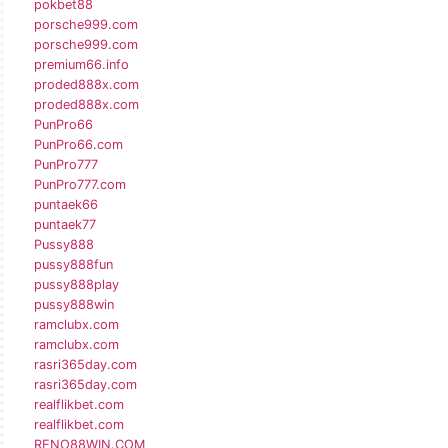
pokbet88
porsche999.com
porsche999.com
premium66.info
proded888x.com
proded888x.com
PunPro66
PunPro66.com
PunPro777
PunPro777.com
puntaek66
puntaek77
Pussy888
pussy888fun
pussy888play
pussy888win
ramclubx.com
ramclubx.com
rasri365day.com
rasri365day.com
realflikbet.com
realflikbet.com
RENO88WIN.COM