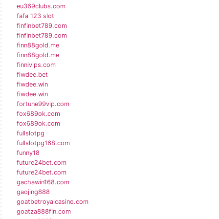
eu369clubs.com
fafa 123 slot
finfinbet789.com
finfinbet789.com
finn88gold.me
finn88gold.me
finnivips.com
fiwdee.bet
fiwdee.win
fiwdee.win
fortune99vip.com
fox689ok.com
fox689ok.com
fullslotpg
fullslotpg168.com
funny18
future24bet.com
future24bet.com
gachawin168.com
gaojing888
goatbetroyalcasino.com
goatza888fin.com