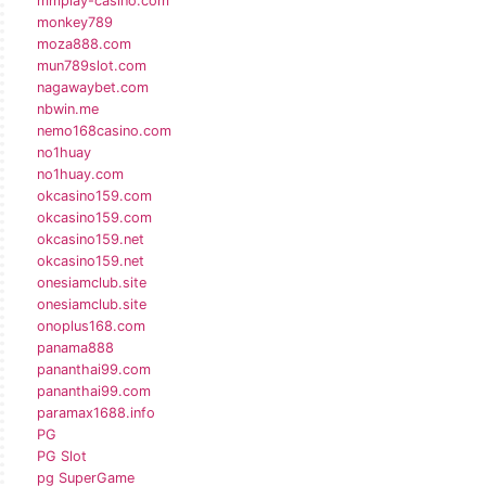
mmplay-casino.com
monkey789
moza888.com
mun789slot.com
nagawaybet.com
nbwin.me
nemo168casino.com
no1huay
no1huay.com
okcasino159.com
okcasino159.com
okcasino159.net
okcasino159.net
onesiamclub.site
onesiamclub.site
onoplus168.com
panama888
pananthai99.com
pananthai99.com
paramax1688.info
PG
PG Slot
pg SuperGame