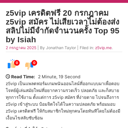
z5vip เครดิตฟรี 20 กรกฎาคม
z5vip สมัคร ไม่เสียเวลาไม่ต้องส่ง
สลิปไม่มีจำกัดจำนวนครั้ง Top 95
by Isiah
2 กรกฎาคม 2025
| By Jonathan Taylor | Filed in:
z5vip.me
.
0
0
Read Time:
2 Minute, 19 Second
z5vip เป็นแพลตฟอร์มเกมพนันออนไลน์ที่ออกแบบมาเพื่อตอบ
โจทย์ผู้เล่นสมัยใหม่ที่อยากความรวดเร็ว ปลอดภัย และก็สบาย
ทุกการใช้งาน ตั้งแต่การ z5vip สมัคร ที่ง่ายดาย ไปจนถึงการ
z5vip เข้าสู่ระบบ ป้อมจิตใจได้ในความปลอดภัย พร้อมมอบ
z5vip เครดิตฟรี ให้กับสมาชิกใหม่ทุกคนโดยทันทีโดยไม่ต้องมี
เงื่อนไขสลับซับซ้อน