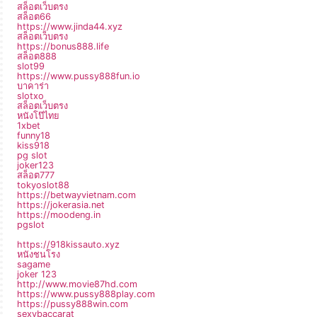
สล็อตเว็บตรง
สล็อต66
https://www.jinda44.xyz
สล็อตเว็บตรง
https://bonus888.life
สล็อต888
slot99
https://www.pussy888fun.io
บาคาร่า
slotxo
สล็อตเว็บตรง
หนังโป๊ไทย
1xbet
funny18
kiss918
pg slot
joker123
สล็อต777
tokyoslot88
https://betwayvietnam.com
https://jokerasia.net
https://moodeng.in
pgslot
https://918kissauto.xyz
หนังชนโรง
sagame
joker 123
http://www.movie87hd.com
https://www.pussy888play.com
https://pussy888win.com
sexybaccarat